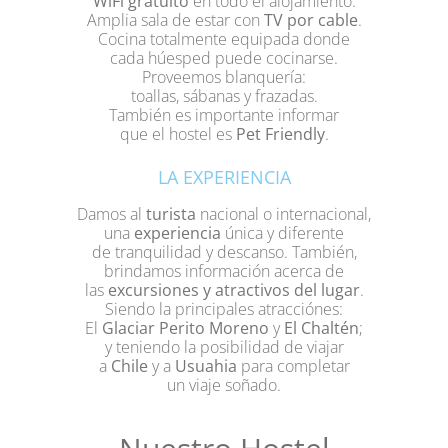
WiFi gratuito
en todo el alojamiento.
Amplia sala de estar con
TV por cable
.
Cocina totalmente equipada donde
cada húesped puede cocinarse.
Proveemos blanquería:
toallas, sábanas y frazadas.
También es importante informar
que el hostel es
Pet Friendly
.
LA EXPERIENCIA
Damos al
turista
nacional o internacional,
una
experiencia
única y diferente
de tranquilidad y descanso. También,
brindamos información acerca de
las
excursiones y atractivos del lugar
.
Siendo la principales atracciónes:
El
Glaciar Perito Moreno
y
El Chaltén
;
y teniendo la posibilidad de viajar
a
Chile
y a
Usuahia
para completar
un viaje soñado.